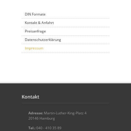
DIN Formate
Kontakt & Anfahrt
Preisanfrage
Datenschutzerklärung
Impressum
Kontakt
Adresse:
Martin-Luther-King-Platz 4
20146 Hamburg
Tel.:
040 - 410 35 89